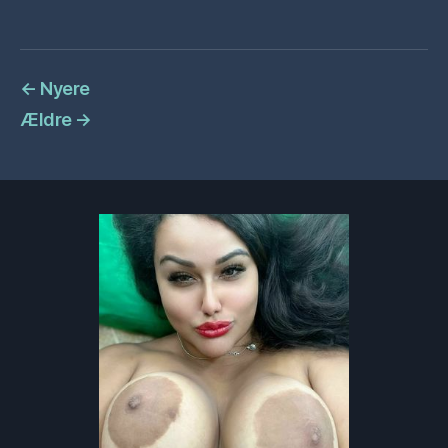
←
Nyere
Ældre
→