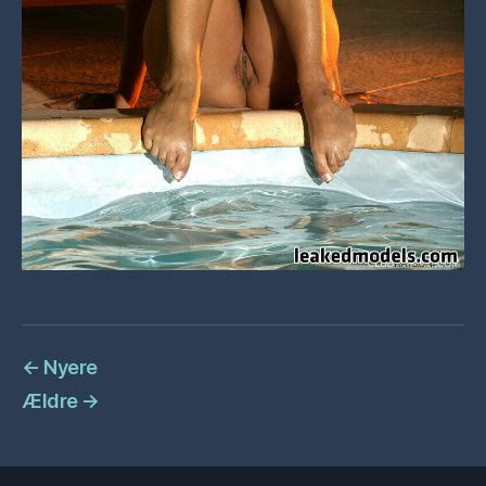
←
Nyere
Ældre
→