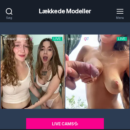
Lækkede Modeller
Søg
Menu
LIVE CAMS💦