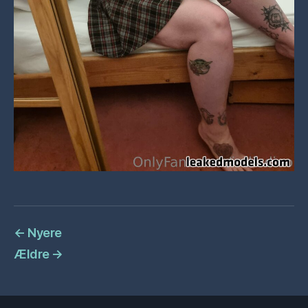
←
Nyere
Ældre
→