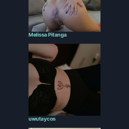
Melissa Pitanga
uwutaycos