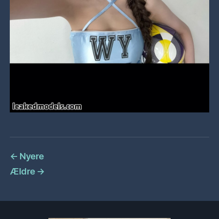
←
Nyere
Ældre
→