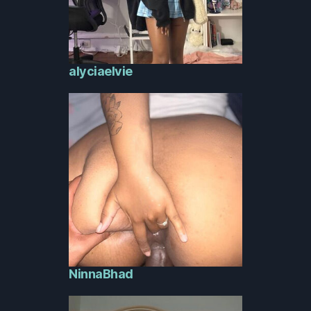
alyciaelvie
NinnaBhad