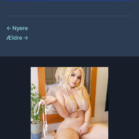
←
Nyere
Ældre
→