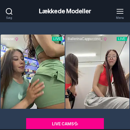
Lækkede Modeller
Søg
Menu
LIVE CAMS💦