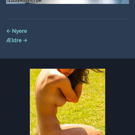
←
Nyere
Ældre
→