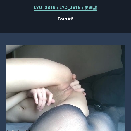
Kategorier
LYO-0819 / LYO_0819 / 要词甜
Foto #6