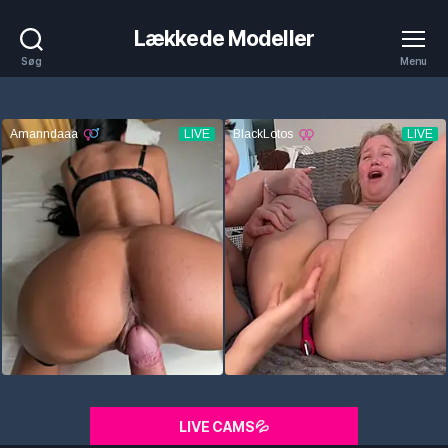
Lækkede Modeller
Søg
Menu
LIVE CAMS💦