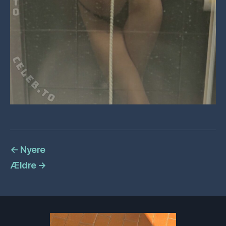
←
Nyere
Ældre
→