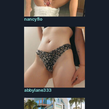
nancyflo
abbylane333