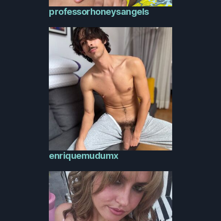
professorhoneysangels
enriquemudumx