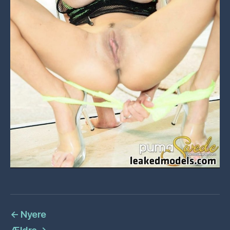
←
Nyere