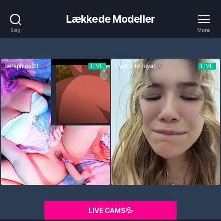
Lækkede Modeller
Søg
Menu
LIVE CAMS💦