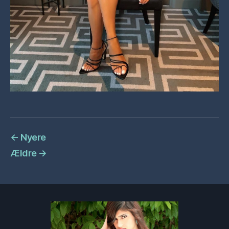
←
Nyere
Ældre
→