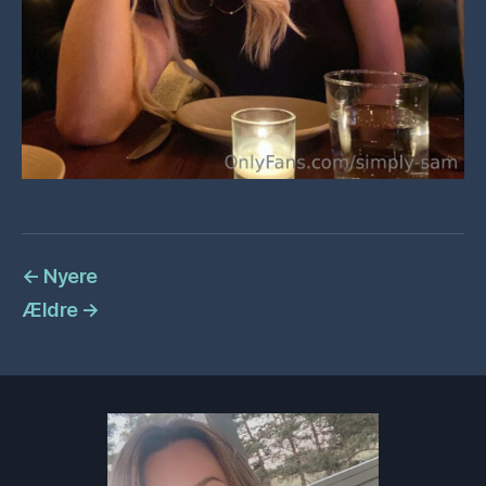
←
Nyere
Ældre
→