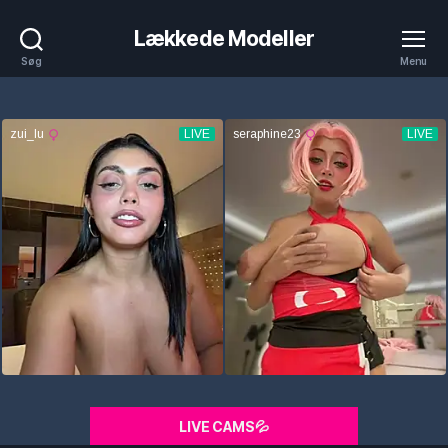
Lækkede Modeller
Søg
Menu
LIVE CAMS💦