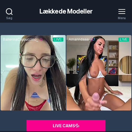
Lækkede Modeller
Søg
Menu
LIVE CAMS💦