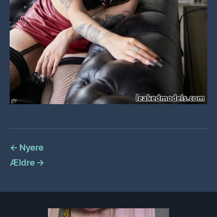
←
Nyere
Ældre
→