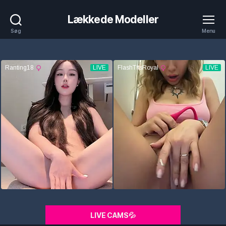
Lækkede Modeller
Søg
Menu
LIVE CAMS💦