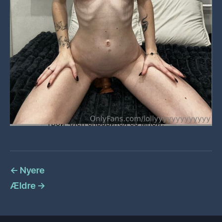
←
Nyere
Ældre
→