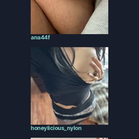
ana44f
honeylicious_nylon