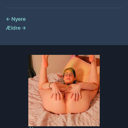
←
Nyere
Ældre
→