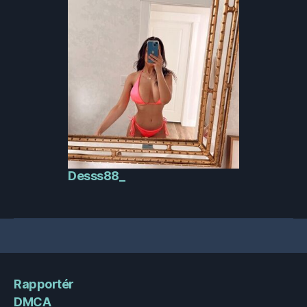
Desss88_
Rapportér
DMCA