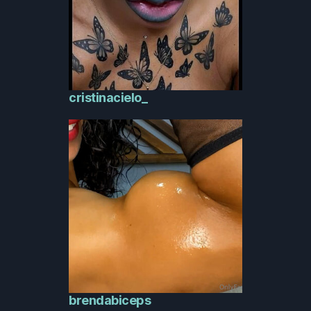
cristinacielo_
brendabiceps