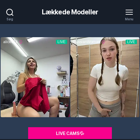
Lækkede Modeller
Søg
Menu
LIVE CAMS💦