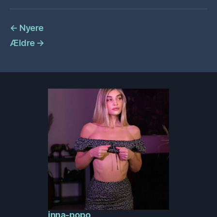
←
Nyere
Ældre
→
inna-popo