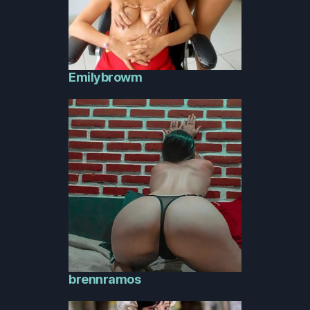
Emilybrowm
brennramos