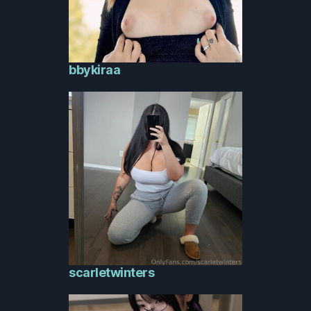
bbykiraa
scarletwinters