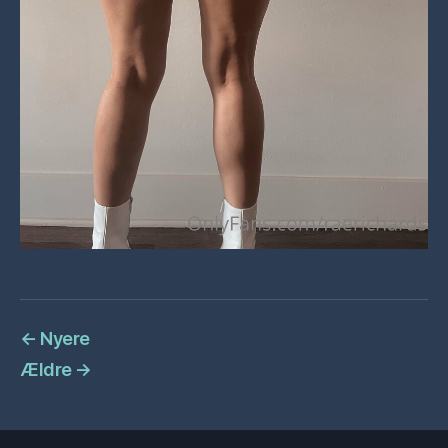
←
Nyere
Ældre
→