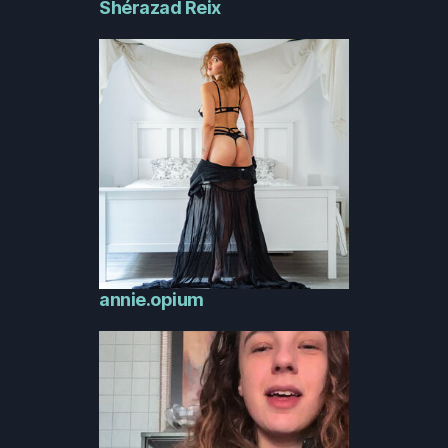
Shérazad Reix
annie.opium