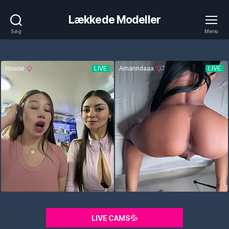
Lækkede Modeller
Søg
Menu
LIVE CAMS💦