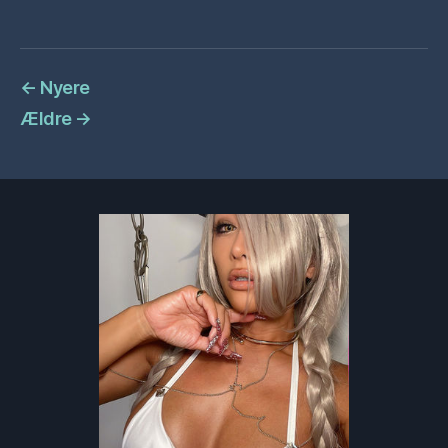
←
Nyere
Ældre
→