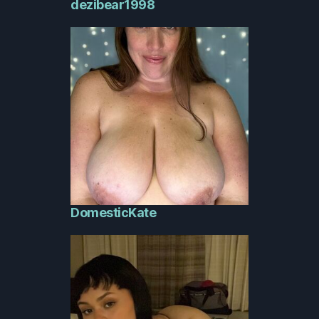
dezibear1998
DomesticKate