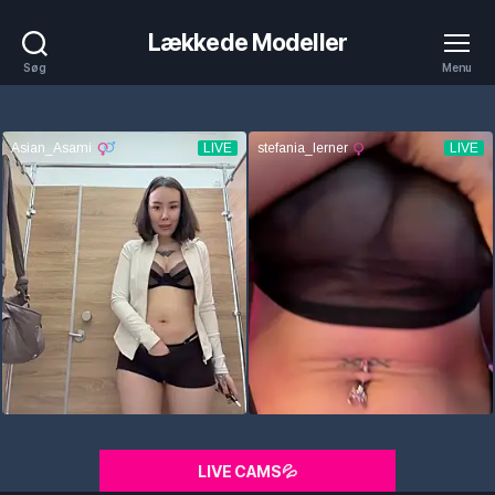
Lækkede Modeller
Søg
Menu
LIVE CAMS💦