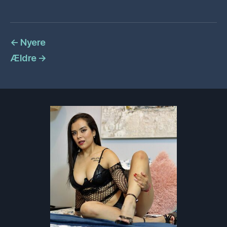
←
Nyere
Ældre
→