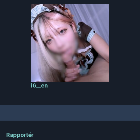
i6__en
Rapportér