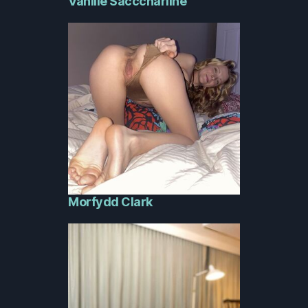
Vanille Saccchariine
Morfydd Clark