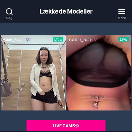
Lækkede Modeller
Søg
Menu
LIVE CAMS💦